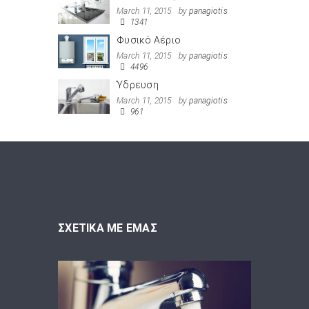
March 11, 2015
by
panagiotis
1341
Φυσικό Αέριο
March 11, 2015
by
panagiotis
4496
Ύδρευση
March 11, 2015
by
panagiotis
961
ΣΧΕΤΙΚΑ ΜΕ ΕΜΑΣ