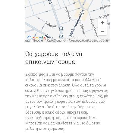
©2016 Δεδομένα χάρτη Google
©2016 Δεδομένα χάρτη Google
Όροι Χρήσης
Αναφορά σφάλματος χάρτη
Θα χαρούμε πολύ να
επικοινωνήσουμε
Σκοπός μας είναι να βρούμε παντού την
καλύτερη λύση με συνέπεια και μελλοντική
οικονομία σε κατανάλωση. Όλα αυτά τα χρόνια
συνεχίζουμε την δραστηριότητά μας αφήνοντας
την καλύτερη εντύπωση στους πελάτες μας, με
αυτόν τον τρόπο η πυραμίδα των πελατών μας
μεγαλώνει. Για ότι αφορά την θέρμανση,
ύδρευση, φυσικό αέριο, αποχέτευση,
αντλίεςθερμότητας, αυτοματισμούς Κ.Λ..
Μπορείτε να μας καλέσετε για μια δωρεάν
μελέτη στον χώρο σας.