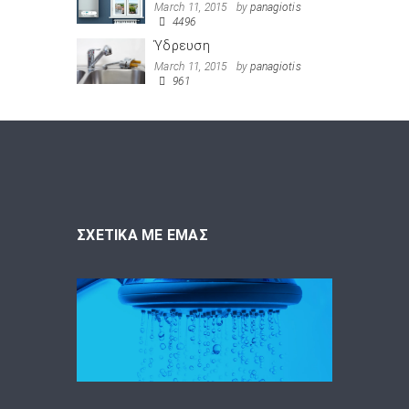
March 11, 2015
by
panagiotis
4496
Ύδρευση
March 11, 2015
by
panagiotis
961
ΣΧΕΤΙΚΑ ΜΕ ΕΜΑΣ