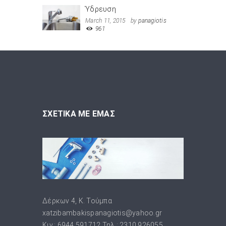
Ύδρευση
March 11, 2015
by
panagiotis
961
ΣΧΕΤΙΚΑ ΜΕ ΕΜΑΣ
Δέρκων 4, Κ. Τούμπα
xatzibambakispanagiotis@yahoo.gr
Κιν.: 6944.591712 Τηλ.: 2310.926055