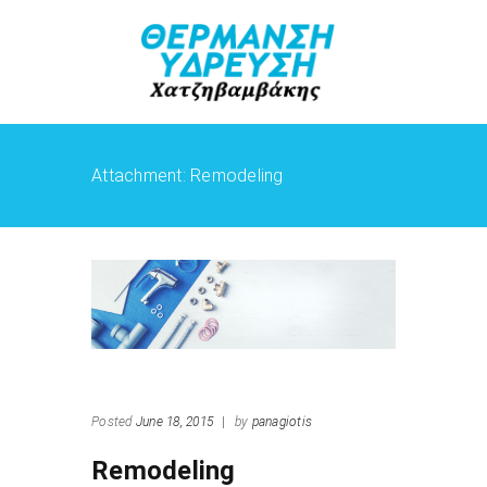
Attachment: Remodeling
Ne
Let
Posted
June 18, 2015
|
by
panagiotis
Remodeling