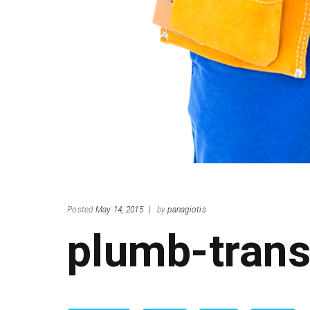
Posted
May 14, 2015
|
by
panagiotis
plumb-tran