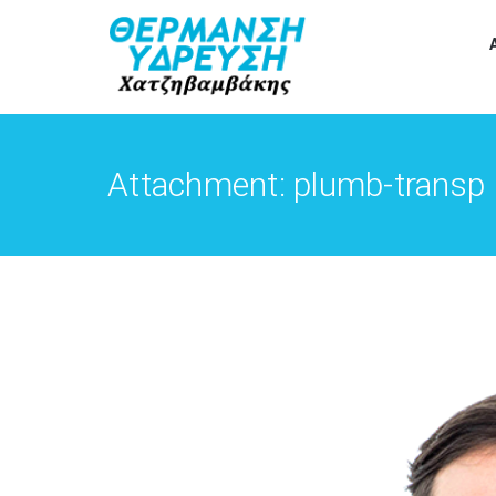
Attachment: plumb-transp