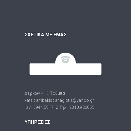
ΣΧΕΤΙΚΑ ΜΕ ΕΜΑΣ
Δέρκων 4, Κ. Τούμπα
xatzibambakispanagiotis@yahoo.gr
Κιν.: 6944.591712 Τηλ.: 2310.926055
ΥΠΗΡΕΣΙΕΣ