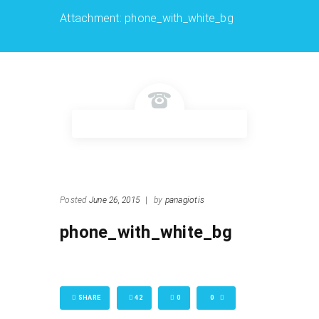
Attachment: phone_with_white_bg
Posted
June 26, 2015
|
by
panagiotis
phone_with_white_bg
SHARE
42
0
0