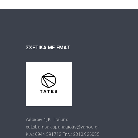
ΣΧΕΤΙΚΑ ΜΕ ΕΜΑΣ
Δέρκων 4, Κ. Τούμπα
xatzibambakispanagiotis@yahoo.gr
Κιν.: 6944.591712 Τηλ.: 2310.926055