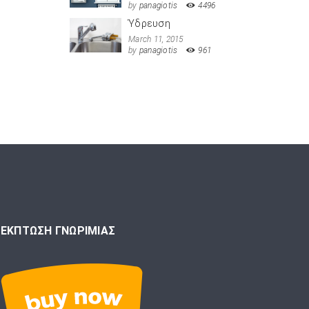
by
panagiotis
4496
Ύδρευση
March 11, 2015
by
panagiotis
961
ΕΚΠΤΩΣΗ ΓΝΩΡΙΜΙΑΣ