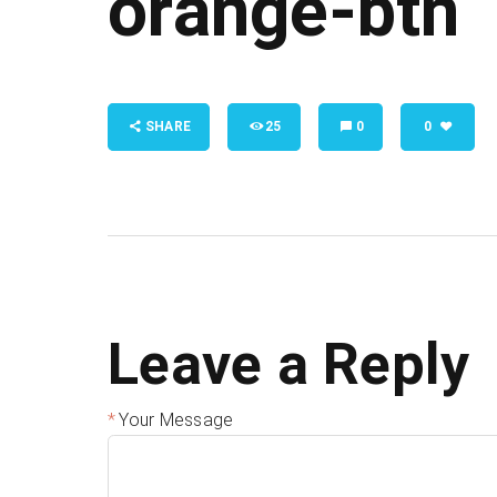
orange-btn
SHARE
25
0
0
Leave a Reply
Your Message