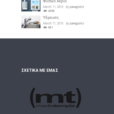
Φυσικό Αέριο
March 11, 2015
by
panagiotis
4496
Ύδρευση
March 11, 2015
by
panagiotis
961
ΣΧΕΤΙΚΑ ΜΕ ΕΜΑΣ