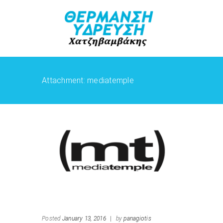
Attachment: mediatemple
Posted
January 13, 2016
|
by
panagiotis