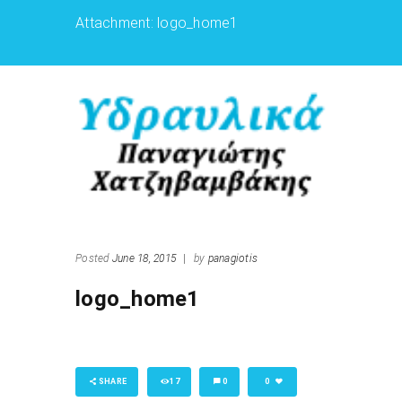
Attachment: logo_home1
Posted
June 18, 2015
|
by
panagiotis
logo_home1
SHARE
17
0
0