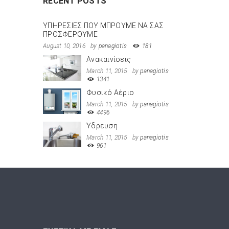
RECENT POSTS
ΥΠΗΡΕΣΙΕΣ ΠΟΥ ΜΠΡΟΥΜΕ ΝΑ ΣΑΣ
ΠΡΟΣΦΕΡΟΥΜΕ
August 10, 2016
by
panagiotis
181
Ανακαινίσεις
March 11, 2015
by
panagiotis
1341
Φυσικό Αέριο
March 11, 2015
by
panagiotis
4496
Ύδρευση
March 11, 2015
by
panagiotis
961