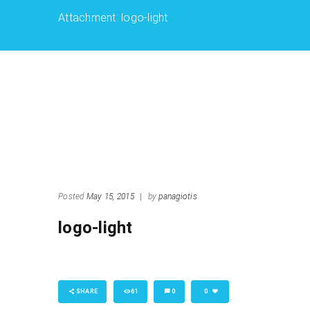
Attachment: logo-light
Posted
May 15, 2015
|
by
panagiotis
logo-light
SHARE
61
0
0