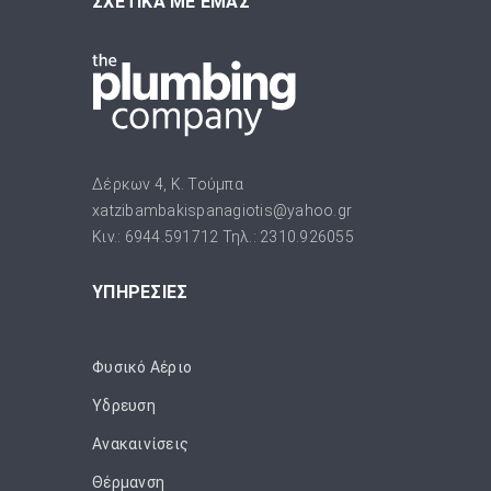
ΣΧΕΤΙΚΑ ΜΕ ΕΜΑΣ
Δέρκων 4, Κ. Τούμπα
xatzibambakispanagiotis@yahoo.gr
Κιν.: 6944.591712 Τηλ.: 2310.926055
ΥΠΗΡΕΣΙΕΣ
Φυσικό Αέριο
Ύδρευση
Ανακαινίσεις
Θέρμανση