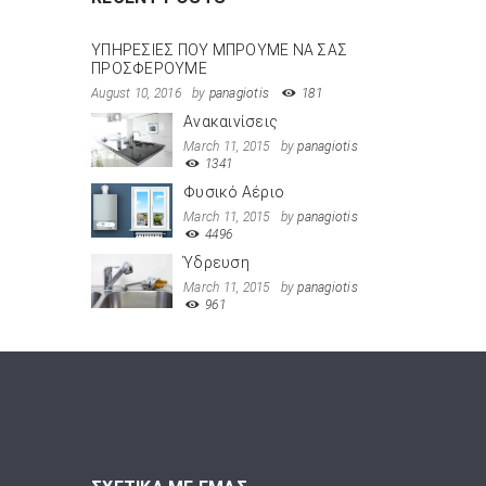
ΥΠΗΡΕΣΙΕΣ ΠΟΥ ΜΠΡΟΥΜΕ ΝΑ ΣΑΣ
ΠΡΟΣΦΕΡΟΥΜΕ
August 10, 2016
by
panagiotis
181
Ανακαινίσεις
March 11, 2015
by
panagiotis
1341
Φυσικό Αέριο
March 11, 2015
by
panagiotis
4496
Ύδρευση
March 11, 2015
by
panagiotis
961