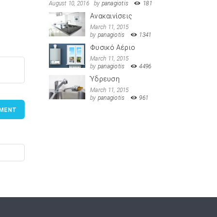
August 10, 2016
by
panagiotis
181
Ανακαινίσεις
March 11, 2015
by
panagiotis
1341
Φυσικό Αέριο
March 11, 2015
by
panagiotis
4496
Ύδρευση
March 11, 2015
by
panagiotis
961
MENT