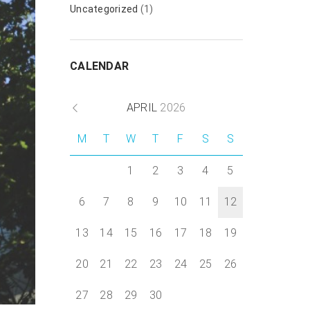
Uncategorized
(1)
CALENDAR
Next item
APRIL
2026
kaboompics.com_Words
on...
M
T
W
T
F
S
S
1
2
3
4
5
6
7
8
9
10
11
12
13
14
15
16
17
18
19
20
21
22
23
24
25
26
27
28
29
30