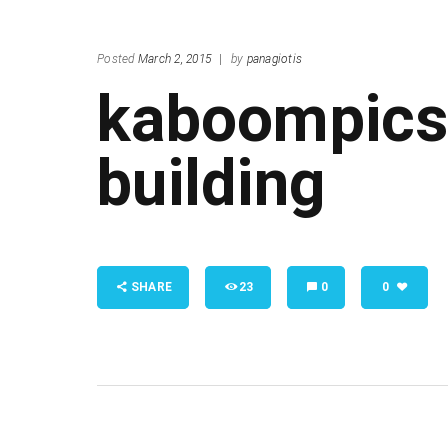
Posted
March 2, 2015
|
by
panagiotis
kaboompics
building
SHARE
23
0
0