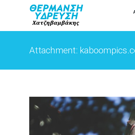
Attachment: kaboompics.c