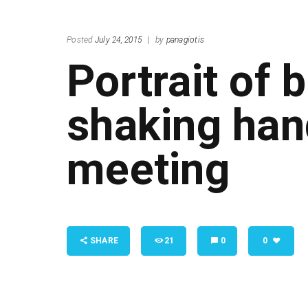
Posted
July 24, 2015
|
by
panagiotis
Portrait of 
shaking han
meeting
SHARE
21
0
0