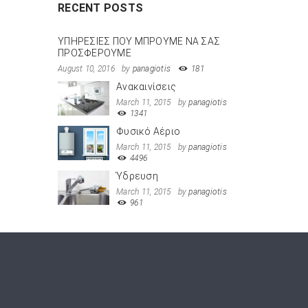
RECENT POSTS
ΥΠΗΡΕΣΙΕΣ ΠΟΥ ΜΠΡΟΥΜΕ ΝΑ ΣΑΣ
ΠΡΟΣΦΕΡΟΥΜΕ
August 10, 2016
by
panagiotis
181
Ανακαινίσεις
March 11, 2015
by
panagiotis
1341
Φυσικό Αέριο
March 11, 2015
by
panagiotis
4496
Ύδρευση
March 11, 2015
by
panagiotis
961