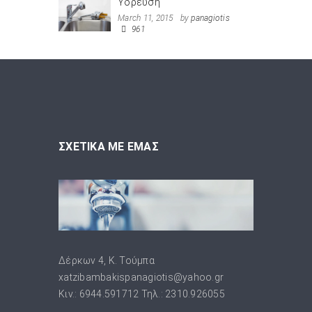
Ύδρευση
March 11, 2015
by
panagiotis
961
ΣΧΕΤΙΚΑ ΜΕ ΕΜΑΣ
Δέρκων 4, Κ. Τούμπα
xatzibambakispanagiotis@yahoo.gr
Κιν.: 6944.591712 Τηλ.: 2310.926055