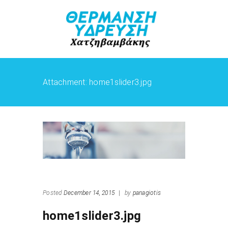
Attachment: home1slider3.jpg
Posted
December 14, 2015
|
by
panagiotis
home1slider3.jpg