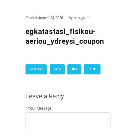
Posted
August 24, 2016
|
by
panagiotis
egkatastasi_fisikou-
aeriou_ydreysi_coupon
SHARE
14
0
0
Leave a Reply
Your Message