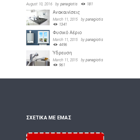
August 10, 2016
by
panagiotis
181
Ανακαινίσεις
March 11, 2015
by
panagiotis
1341
Φυσικό Αέριο
March 11, 2015
by
panagiotis
4496
Ύδρευση
March 11, 2015
by
panagiotis
961
ΣΧΕΤΙΚΑ ΜΕ ΕΜΑΣ